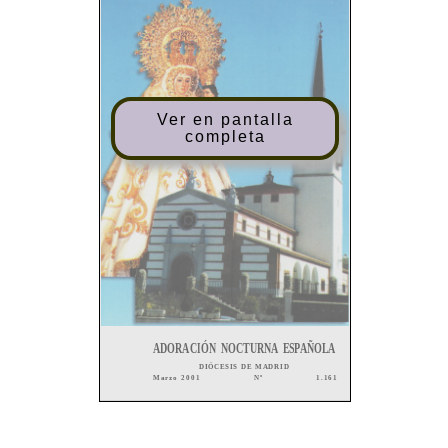
Ver en pantalla
completa
ADORACIÓN
NOCTURNA
ESPAÑOLA
DIÓCESIS
DE
MADRID
Marzo
2001
Nº
1.161
SUMARIO
EDITA: