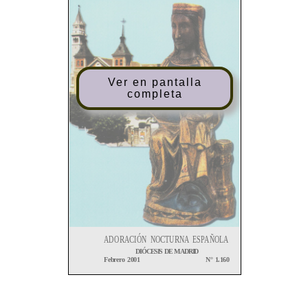
Ver en pantalla
completa
ADORACIÓN
NOCTURNA
ESPAÑOLA
DIÓCESIS
DE
MADRID
Febrero
2001
N°
1.160
SUMARIO
EDITA: