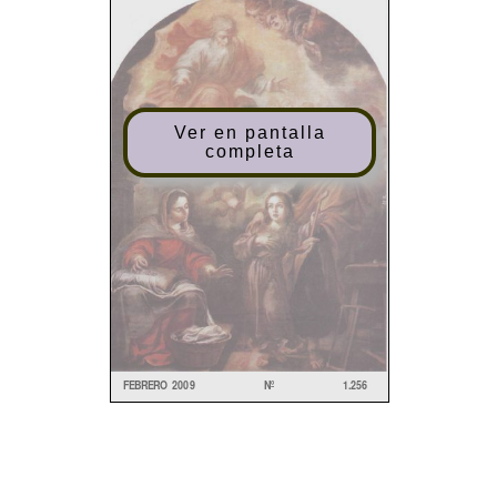
Ver en pantalla
completa
FEBRER
O 200
9 N
º 1.25
6
BOLETÍ
N
DE
L
CONSEJ
O
ARCHIDIOCESAN
O