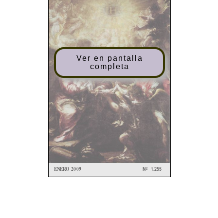
Ver en pantalla
completa
ENER
O 200
9
Nº
1.25
5
BOLETÍ
N
DE
L
CONSEJ
O
ARCHIDIOCESAN
O