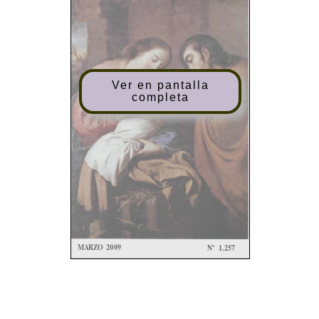
Ver en pantalla
completa
MARZ
O 200
9
Nº
1.25
7
BOLETÍ
N
DE
L
CONSEJ
O
ARCHIDIOCESAN
O