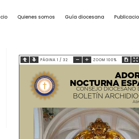
icio
Quienes somos
Guía diocesana
Publicaci
PÁGINA
1
/
32
ZOOM
100%
ADOR
NOCTURNA ESP
CONSEJO DIOCESANO 
BOLETÍN ARCHIDI
Abr