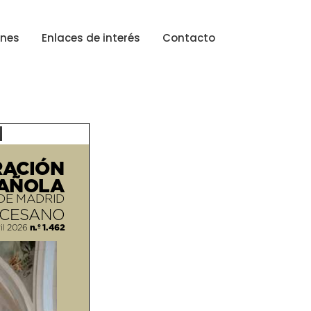
ones
Enlaces de interés
Contacto
ACIÓN
AÑOLA
DE MADRID
OCESANO
n.º 1.462
il 2026