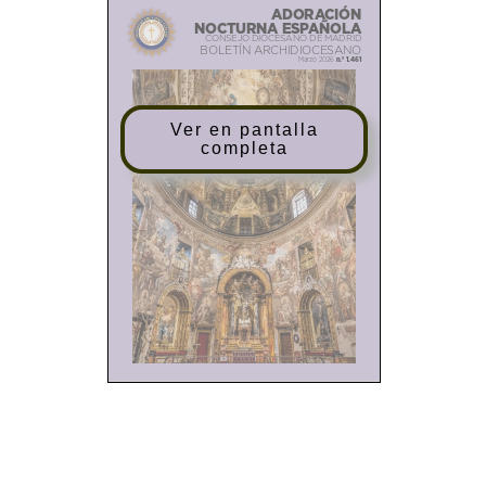
ADORACIÓN
NOCTURNA ESPAÑOLA
CONSEJO DIOCESANO DE MADRID
BOLETÍN ARCHIDIOCESANO
n.º 1.461
Marzo 2026
Ver en pantalla
completa
Sumario
1
Editorial
❙
2
De nuestra Vida
❙
2
Somos una Asociación de
❙
Fieles
4
Releyendo a nuestro
❙
fundador
6
Crónica Encuentro Zona
❙