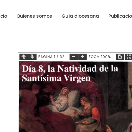
icio
Quienes somos
Guía diocesana
Publicaci
PÁGINA
1
/
32
ZOOM
100%