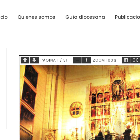
icio
Quienes somos
Guía diocesana
Publicaci
PÁGINA
1
/
31
ZOOM
100%