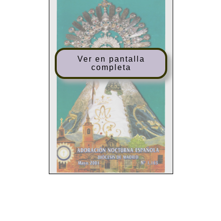
Ver en pantalla
completa
SUMARIO
EDITA:
ADORACION
NOCTURNA
ESPAÑOLA
Página
DIOCESIS
DE
MADRID
¡Duc
in
altum!
1
"Con
María,
la
Madre
de
Jesús"
(V)
3
DOMICILIO:
o