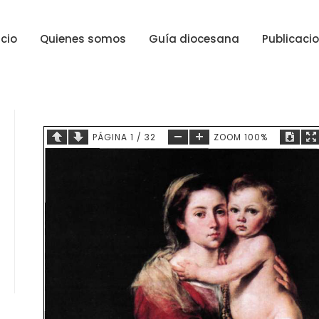
icio
Quienes somos
Guía diocesana
Publicaci
PÁGINA
1
/
32
ZOOM
100%