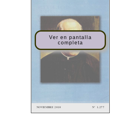
Ver en pantalla
completa
Nº
1.27
7
NOVIEMBR
E 201
0
BOLETÍ
N
DE
L
CONSEJ
O
ARCHIDIOCESAN
O