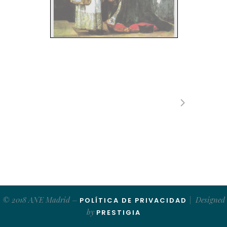
Enero
2002
Sumario
Adorado
sea
el
Santísimo
Sacramento
La Adoración
Nuestra
portada
Última
comunión
de
San
José
de
Calasanz
Palabra
de
Dios
Símbolos
Eucarísticos
en
el Apocalipsis
(II)
La
fe
de
nuestros
padres
San
Policarpo
de
Esmirna
Edita:
Adoración
Nocturna
Española
Voz
de
la
Iglesia
La Transubstanciación
Dirección:
Jesús
González
Prado
Consejo
de
Redacción:
Algo
de
Historia
Salvador
Muñoz
Iglesias
II Parte
Pedro
García
Mendoza
Francisco
Garrido
Garrido
Avelino
González
González
Cantar
a la
Eucaristía
Angel
Blanco
Marín
Calderón
poeta
de
la Eucaristía
Administrador:
Alberto
Pastor
Rodríguez
125
Aniversario
Colaboran
en
este
número:
Domingo
Muñoz
León
Apertura
y encuentros
José
María
Berlanga
López
José
Francisco
Guijarro
García
Enrique
Badía
y Rión
Vivieron
la
Eucaristía
Andrés
Molina
Prieto
Santa
Micaela
del
Santísimo
Sacramento
José
Luis
Otaño
Manuel
Garrido
Bonaño
Avelino
A.
Nistal
Ave
María
Purísima
Redacción
y Administración:
Barco,
29
-1.°
La primera
Adoradora
Teléf.:
91
522
69
38
- Fax:
91
446
57
26
28004
Madrid
Tres
Meses
www.adoracion-nocturna.org
E-mail:
consejo@adoracion-nocturna.es
E-mail:
consejo@adoracion-nocturna.org
La
Misa
en
la
Iglesia
primitiva
La Misa
en
San
Justino
Imprime:
Gráficas
Blamai
Juan
Panto
ja,
14
Santuarios
Eucarísticos
28039
Madrid
La Cueva
de
Belén
Marca
n.°
535.268
"La
Lámpara
del
Santuario"
© 2018 ANE Madrid –
| Designed
POLÍTICA DE PRIVACIDAD
Testimonio
Depósito
Legal:
En
el camino
de
la conversión
M-42307
- 2001
by
PRESTIGIA