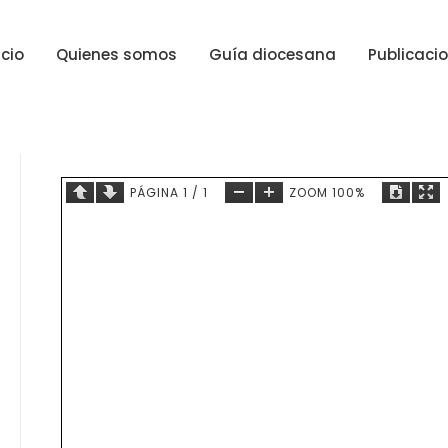
icio
Quienes somos
Guía diocesana
Publicaci
PÁGINA
1
/
1
ZOOM
100%