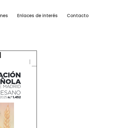
ones
Enlaces de interés
Contacto
ACIÓN
AÑOLA
E MADRID
CESANO
n.º 1.452
 2025