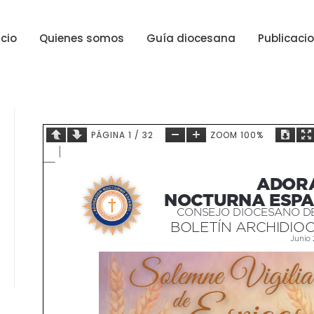
icio
Quienes somos
Guía diocesana
Publicaci
PÁGINA
1
/
32
ZOOM
100%
ADOR
NOCTURNA ESP
CONSEJO DIOCESANO D
BOLETÍN ARCHIDIO
Junio