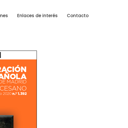
ones
Enlaces de interés
Contacto
ACIÓN
AÑOLA
DE MADRID
OCESANO
n.º 1.392
io 2020