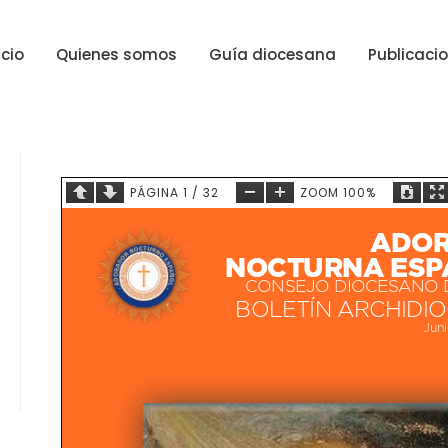
icio
Quienes somos
Guía diocesana
Publicaci
PÁGINA
1
/
32
ZOOM
100%
ADOR
NOCTURNA ESP
CONSEJO DIOCESANO 
BOLETÍN ARCHIDI
Jun