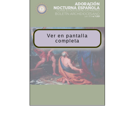
ADORACIÓN
NOCTURNA ESPAÑOLA
CONSEJO DIOCESANO DE MADRID
BOLETÍN ARCHIDIOCESANO
n.º 1.321
julio 2014
Ver en pantalla
completa
Sumario
1
Editorial
❙
2
De nuestra vida
❙
2
Crónica Encuentro
❙
Eucarístico Zona Norte
7
Turno Jubilar de
❙