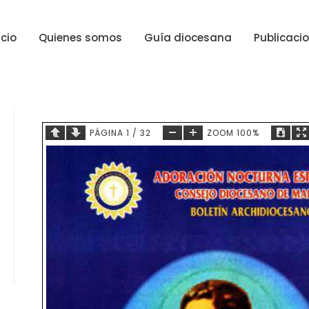
icio
Quienes somos
Guía diocesana
Publicaci
PÁGINA
1
/
32
ZOOM
100%