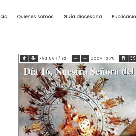
icio
Quienes somos
Guía diocesana
Publicaci
PÁGINA
1
/
32
ZOOM
100%