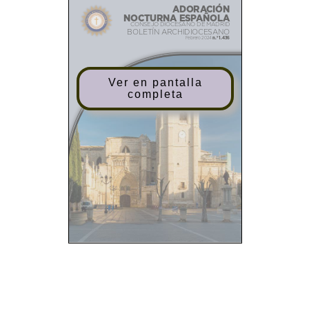
ADORACIÓN
NOCTURNA ESPAÑOLA
CONSEJO DIOCESANO DE MADRID
BOLETÍN ARCHIDIOCESANO
n.º 1.436
Febrero 2024
Ver en pantalla
completa
Sumario
1
Editorial
❙
2
De nuestra Vida
❙
2
Encuentro Eucarístico de
❙
la zona Este
5
Encuentro de Sacerdotes
❙