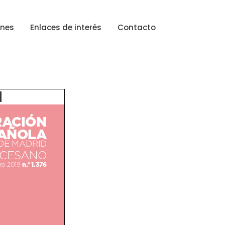
ones
Enlaces de interés
Contacto
ACIÓN
AÑOLA
DE MADRID
OCESANO
n.º 1.376
ro 2019