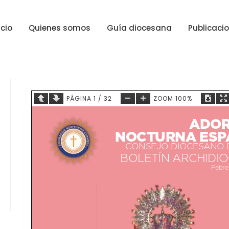
icio
Quienes somos
Guía diocesana
Publicaci
PÁGINA
1
/
32
ZOOM
100%
ADOR
NOCTURNA ESP
CONSEJO DIOCESANO 
BOLETÍN ARCHIDI
Febre