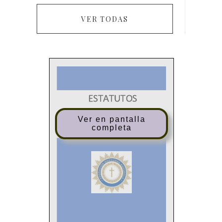
VER TODAS
ESTATUTOS
ADORACIÓN NOCTUR
NA
Ver en pantalla
completa
ESPAÑOLA