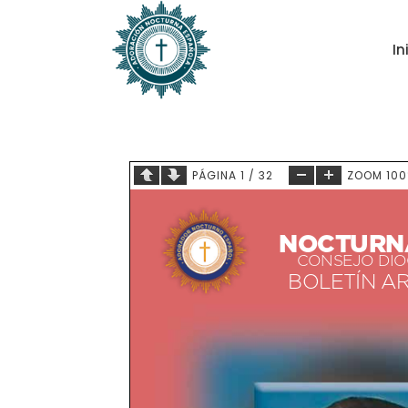
In
PÁGINA
1
/
32
ZOOM
10
NOCTURN
CONSEJO DIO
BOLETÍN A