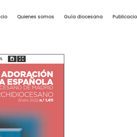
icio
Quienes somos
Guía diocesana
Publicaci
0%
ADORACIÓN
A ESPAÑOLA
CESANO DE MADRID
RCHIDIOCESANO
n.º 1.411
Enero 2022