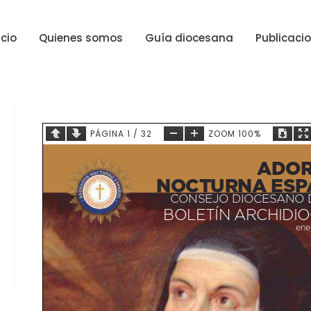
icio
Quienes somos
Guía diocesana
Publicaci
PÁGINA
1
/
32
ZOOM
100%
ADOR
NOCTURNA ESP
CONSEJO DIOCESANO 
BOLETÍN ARCHIDI
ene