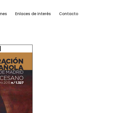
ones
Enlaces de interés
Contacto
ACIÓN
AÑOLA
DE MADRID
OCESANO
n.º 1.327
ro 2015