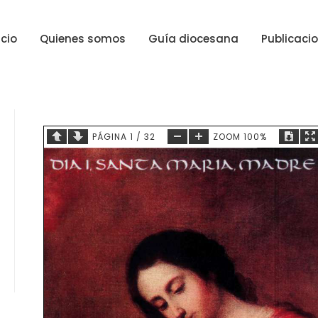
icio
Quienes somos
Guía diocesana
Publicaci
PÁGINA
1
/
32
ZOOM
100%