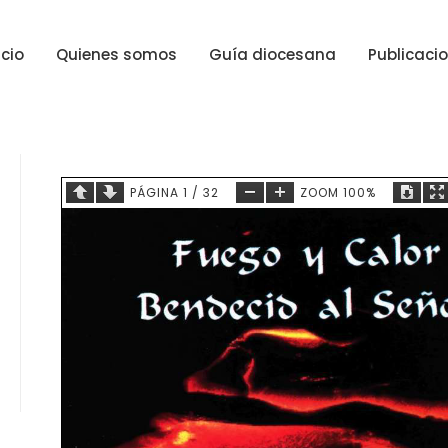
icio
Quienes somos
Guía diocesana
Publicaci
PÁGINA
1
/
32
ZOOM
100%