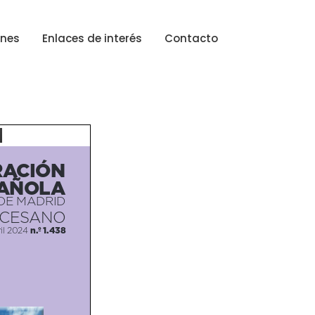
ones
Enlaces de interés
Contacto
ACIÓN
AÑOLA
DE MADRID
OCESANO
n.º 1.438
il 2024