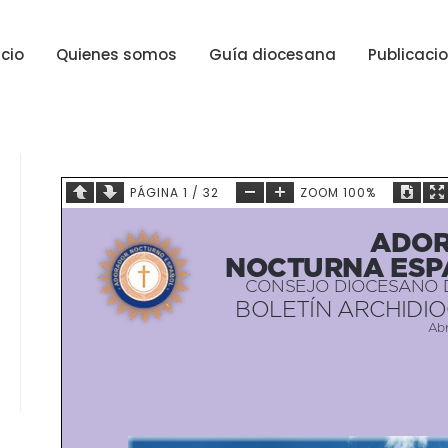
icio
Quienes somos
Guía diocesana
Publicaci
PÁGINA
1
/
32
ZOOM
100%
ADOR
NOCTURNA ESP
CONSEJO DIOCESANO 
BOLETÍN ARCHIDI
Abr