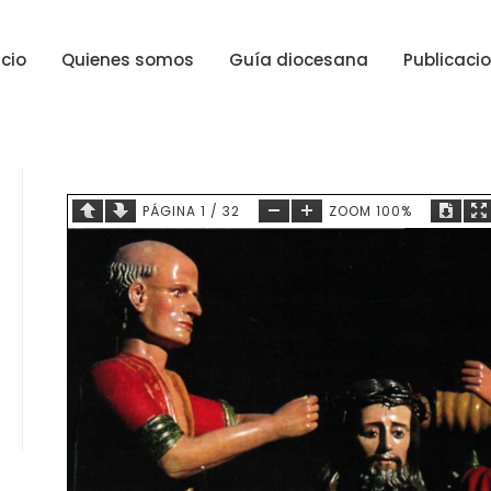
icio
Quienes somos
Guía diocesana
Publicaci
PÁGINA
1
/
32
ZOOM
100%